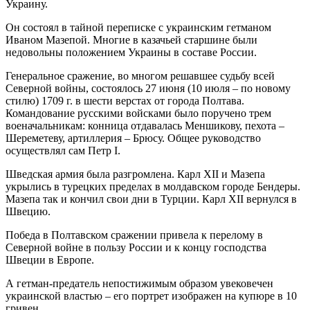
Украину.
Он состоял в тайной переписке с украинским гетманом
Иваном Мазепой. Многие в казачьей старшине были
недовольны положением Украины в составе России.
Генеральное сражение, во многом решавшее судьбу всей
Северной войны, состоялось 27 июня (10 июля – по новому
стилю) 1709 г. в шести верстах от города Полтава.
Командование русскими войсками было поручено трем
военачальникам: конница отдавалась Меншикову, пехота –
Шереметеву, артиллерия – Брюсу. Общее руководство
осуществлял сам Петр I.
Шведская армия была разгромлена. Карл XII и Мазепа
укрылись в турецких пределах в молдавском городе Бендеры.
Мазепа так и кончил свои дни в Турции. Карл XII вернулся в
Швецию.
Победа в Полтавском сражении привела к перелому в
Северной войне в пользу России и к концу господства
Швеции в Европе.
А гетман-предатель непостижимым образом увековечен
украинской властью – его портрет изображен на купюре в 10
гривен.