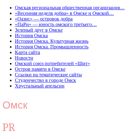
Омская региональная общественная организация…
«Весенняя неделя добра» в Омске и Омской…
«Оазис» — островок добра
«ПаРи» — юность омского третьего…
Зеленый друг в Омске
История Омска
История Омска. Культурная жизнь
История Омска. Промышленность
Карта сайта
Новости
Омский союз потребителей «Щит»
Остров памяти в Омске
Ссылки на тематические сайты
Студенчество в городе Омск
Хрустальный апельсин
Омск
PR