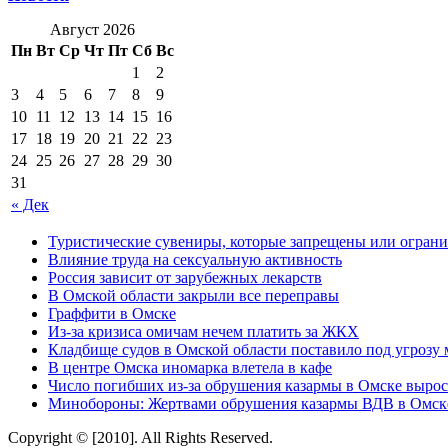
Август 2026
Пн
Вт
Ср
Чт
Пт
Сб
Вс
1
2
3
4
5
6
7
8
9
10
11
12
13
14
15
16
17
18
19
20
21
22
23
24
25
26
27
28
29
30
31
« Дек
Туристические сувениры, которые запрещены или ограни
Влияние труда на сексуальную активность
Россия зависит от зарубежных лекарств
В Омской области закрыли все переправы
Граффити в Омске
Из-за кризиса омичам нечем платить за ЖКХ
Кладбище судов в Омской области поставило под угрозу
В центре Омска иномарка влетела в кафе
Число погибших из-за обрушения казармы в Омске вырос
Минобороны: Жертвами обрушения казармы ВДВ в Омске
Copyright © [2010]. All Rights Reserved.