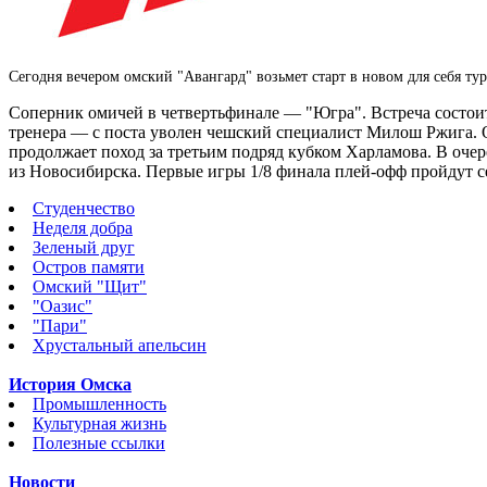
Сегодня вечером омский "Авангард" возьмет старт в новом для себя 
Соперник омичей в четвертьфинале — "Югра". Встреча состоит
тренера — с поста уволен чешский специалист Милош Ржига. 
продолжает поход за третьим подряд кубком Харламова. В оч
из Новосибирска. Первые игры 1/8 финала плей-офф пройдут се
Студенчество
Неделя добра
Зеленый друг
Остров памяти
Омский "Щит"
"Оазис"
"Пари"
Хрустальный апельсин
История Омска
Промышленность
Культурная жизнь
Полезные ссылки
Новости