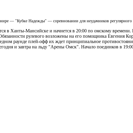
турнире — "Кубке Надежды" — соревновании для неудачников регулярног
ся в Ханты-Мансийске и начнется в 20:00 по омскому времени. 
Обязанности рулевого возложены на его помощника Евгения Ко
ередном раунде плей-офф их ждет принципиальное противостоя
годня и завтра на льду "Арены Омск". Начало поединков в 19:00