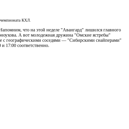
о чемпионата КХЛ.
Напомним, что на этой неделе "Авангард" лишился главного
рноухова. А вот молодежная дружина "Омские ястребы"
ние с географическими соседями — "Сибирскими снайперами"
 и 17:00 соответственно.