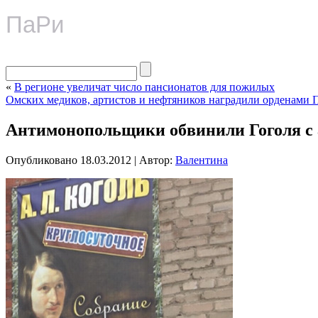
ПаРи
«
В регионе увеличат число пансионатов для пожилых
Омских медиков, артистов и нефтяников наградили орденами 
Антимонопольщики обвинили Гоголя с 
Опубликовано
18.03.2012
|
Автор:
Валентина