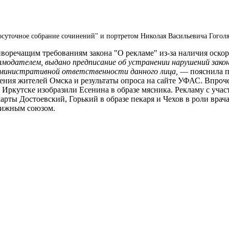
осуточное собрание сочинений" и портретом Николая Васильевича Гоголя
оречащим требованиям закона "О рекламе" из-за наличия оскор
модателем, выдано предписание об устранении нарушений зако
административной ответственности данного лица,
— пояснила п
ния жителей Омска и результаты опроса на сайте УФАС. Впроче
 Иркутске изобразили Есенина в образе мясника. Рекламу с уча
рты Достоевский, Горький в образе пекаря и Чехов в роли врача
нижным союзом.