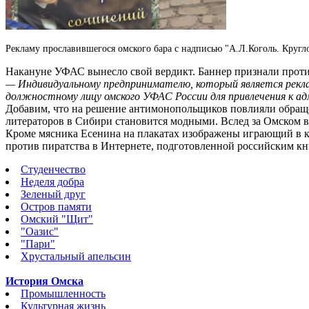
Рекламу прославившегося омского бара с надписью "А.Л.Коголь.
Кругл
Накануне УФАС вынесло свой вердикт. Баннер признали против
— Индивидуальному предпринимателю, который является рекла
должностному лицу омского УФАС России для привлечения к 
Добавим, что на решение антимонопольщиков повлияли обраще
литераторов в Сибири становится модными. Вслед за Омском в
Кроме мясника Есенина на плакатах изображены играющий в ка
против пиратства в Интернете, подготовленной российским к
Студенчество
Неделя добра
Зеленый друг
Остров памяти
Омский "Щит"
"Оазис"
"Пари"
Хрустальный апельсин
История Омска
Промышленность
Культурная жизнь