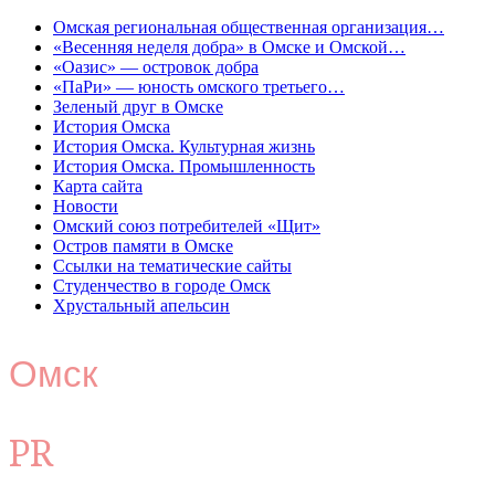
Омская региональная общественная организация…
«Весенняя неделя добра» в Омске и Омской…
«Оазис» — островок добра
«ПаРи» — юность омского третьего…
Зеленый друг в Омске
История Омска
История Омска. Культурная жизнь
История Омска. Промышленность
Карта сайта
Новости
Омский союз потребителей «Щит»
Остров памяти в Омске
Ссылки на тематические сайты
Студенчество в городе Омск
Хрустальный апельсин
Омск
PR