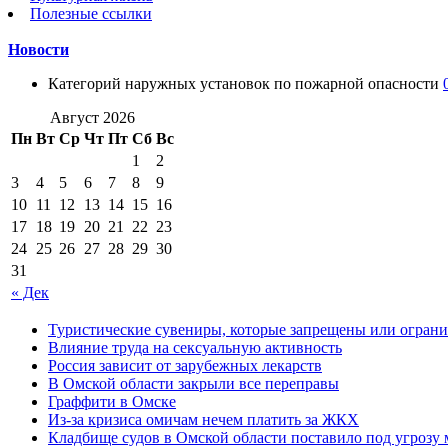
Полезные ссылки
Новости
Категорий наружных установок по пожарной опасности
Август 2026
Пн
Вт
Ср
Чт
Пт
Сб
Вс
1
2
3
4
5
6
7
8
9
10
11
12
13
14
15
16
17
18
19
20
21
22
23
24
25
26
27
28
29
30
31
« Дек
Туристические сувениры, которые запрещены или ограни
Влияние труда на сексуальную активность
Россия зависит от зарубежных лекарств
В Омской области закрыли все переправы
Граффити в Омске
Из-за кризиса омичам нечем платить за ЖКХ
Кладбище судов в Омской области поставило под угрозу