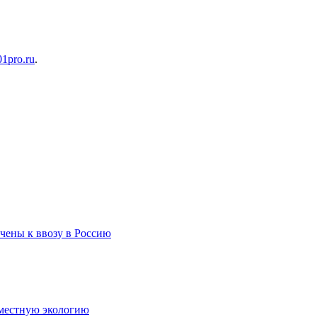
01pro.ru
.
чены к ввозу в Россию
 местную экологию