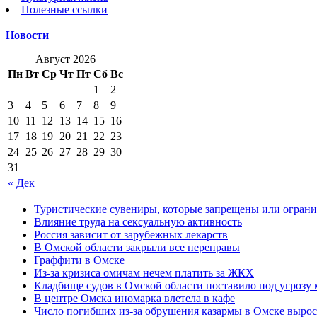
Полезные ссылки
Новости
Август 2026
Пн
Вт
Ср
Чт
Пт
Сб
Вс
1
2
3
4
5
6
7
8
9
10
11
12
13
14
15
16
17
18
19
20
21
22
23
24
25
26
27
28
29
30
31
« Дек
Туристические сувениры, которые запрещены или ограни
Влияние труда на сексуальную активность
Россия зависит от зарубежных лекарств
В Омской области закрыли все переправы
Граффити в Омске
Из-за кризиса омичам нечем платить за ЖКХ
Кладбище судов в Омской области поставило под угрозу
В центре Омска иномарка влетела в кафе
Число погибших из-за обрушения казармы в Омске вырос