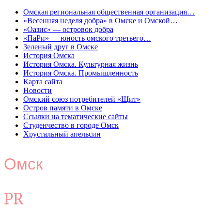
Омская региональная общественная организация…
«Весенняя неделя добра» в Омске и Омской…
«Оазис» — островок добра
«ПаРи» — юность омского третьего…
Зеленый друг в Омске
История Омска
История Омска. Культурная жизнь
История Омска. Промышленность
Карта сайта
Новости
Омский союз потребителей «Щит»
Остров памяти в Омске
Ссылки на тематические сайты
Студенчество в городе Омск
Хрустальный апельсин
Омск
PR