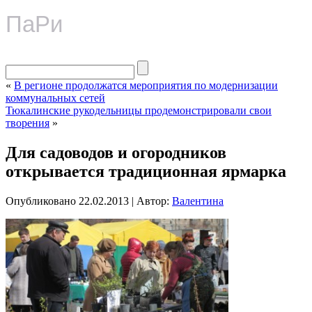
ПаРи
«
В регионе продолжатся мероприятия по модернизации
коммунальных сетей
Тюкалинские рукодельницы продемонстрировали свои
творения
»
Для садоводов и огородников
открывается традиционная ярмарка
Опубликовано
22.02.2013
|
Автор:
Валентина