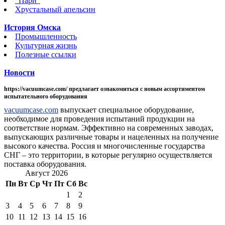
"Пари"
Хрустальный апельсин
История Омска
Промышленность
Культурная жизнь
Полезные ссылки
Новости
https://vacuumcase.com/ предлагает ознакомиться с новым ассортиментом
испытательного оборудования
vacuumcase.com
выпускает специальное оборудование,
необходимое для проведения испытаний продукции на
соответствие нормам. Эффективно на современных заводах,
выпускающих различные товары и нацеленных на получение
высокого качества. Россия и многочисленные государства
СНГ – это территории, в которые регулярно осуществляется
поставка оборудования.
Август 2026
Пн
Вт
Ср
Чт
Пт
Сб
Вс
1
2
3
4
5
6
7
8
9
10
11
12
13
14
15
16