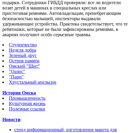
подарки.
Сотрудники ГИБДД проверяли: все ли водители
возят детей в машинах в специальных креслах или
пристегивая ремнями. Автовладельцам, пренебрегающим
безопасностью малышей, инспекторы выдавали
удерживающие устройства. Практика свидетельствует, что те
ребятишки, которые не были зафиксированы ремнями, в
авариях получают особо серьезные травмы.
Студенчество
Неделя добра
Зеленый друг
Остров памяти
Омский "Щит"
"Оазис"
"Пари"
Хрустальный апельсин
История Омска
Промышленность
Культурная жизнь
Полезные ссылки
Новости
стенд информационный, изготовление макета для