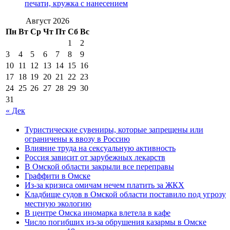
печати, кружка с нанесением
Август 2026
Пн
Вт
Ср
Чт
Пт
Сб
Вс
1
2
3
4
5
6
7
8
9
10
11
12
13
14
15
16
17
18
19
20
21
22
23
24
25
26
27
28
29
30
31
« Дек
Туристические сувениры, которые запрещены или
ограничены к ввозу в Россию
Влияние труда на сексуальную активность
Россия зависит от зарубежных лекарств
В Омской области закрыли все переправы
Граффити в Омске
Из-за кризиса омичам нечем платить за ЖКХ
Кладбище судов в Омской области поставило под угрозу
местную экологию
В центре Омска иномарка влетела в кафе
Число погибших из-за обрушения казармы в Омске