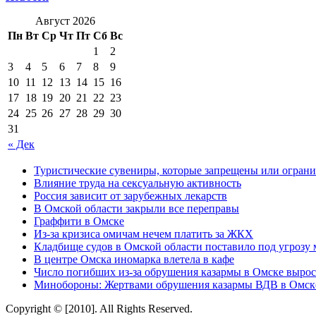
Август 2026
Пн
Вт
Ср
Чт
Пт
Сб
Вс
1
2
3
4
5
6
7
8
9
10
11
12
13
14
15
16
17
18
19
20
21
22
23
24
25
26
27
28
29
30
31
« Дек
Туристические сувениры, которые запрещены или ограни
Влияние труда на сексуальную активность
Россия зависит от зарубежных лекарств
В Омской области закрыли все переправы
Граффити в Омске
Из-за кризиса омичам нечем платить за ЖКХ
Кладбище судов в Омской области поставило под угрозу
В центре Омска иномарка влетела в кафе
Число погибших из-за обрушения казармы в Омске вырос
Минобороны: Жертвами обрушения казармы ВДВ в Омске
Copyright © [2010]. All Rights Reserved.