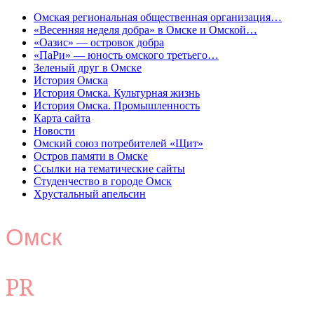
Омская региональная общественная организация…
«Весенняя неделя добра» в Омске и Омской…
«Оазис» — островок добра
«ПаРи» — юность омского третьего…
Зеленый друг в Омске
История Омска
История Омска. Культурная жизнь
История Омска. Промышленность
Карта сайта
Новости
Омский союз потребителей «Щит»
Остров памяти в Омске
Ссылки на тематические сайты
Студенчество в городе Омск
Хрустальный апельсин
Омск
PR