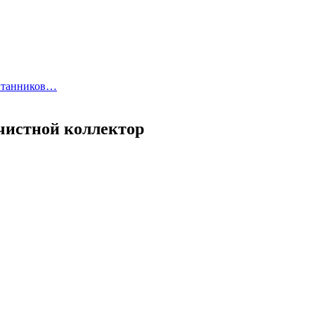
питанников…
»
очистной коллектор