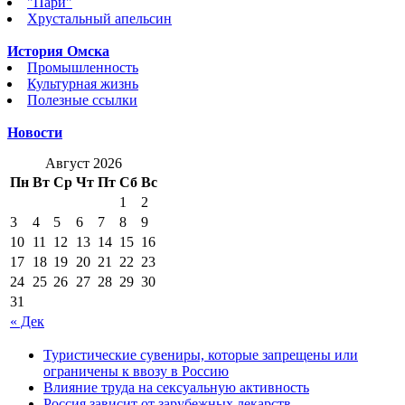
"Пари"
Хрустальный апельсин
История Омска
Промышленность
Культурная жизнь
Полезные ссылки
Новости
Август 2026
Пн
Вт
Ср
Чт
Пт
Сб
Вс
1
2
3
4
5
6
7
8
9
10
11
12
13
14
15
16
17
18
19
20
21
22
23
24
25
26
27
28
29
30
31
« Дек
Туристические сувениры, которые запрещены или
ограничены к ввозу в Россию
Влияние труда на сексуальную активность
Россия зависит от зарубежных лекарств