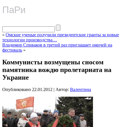
ПаРи
«
Омские ученые получили президентские гранты за новые
технологии производства…
Владимир Спиваков в третий раз приглашает омичей на
фестиваль
»
Коммунисты возмущены сносом
памятника вождю пролетариата на
Украине
Опубликовано
22.01.2012
|
Автор:
Валентина