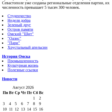
Севастополе уже созданы региональные отделения партии, их
численность превышает 5 тысяч 300 человек.
Студенчество
Неделя добра
Зеленый друг
Остров памяти
Омский "Щит"
"Оазис"
"Пари"
Хрустальный апельсин
История Омска
Промышленность
Культурная жизнь
Полезные ссылки
Новости
Август 2026
Пн
Вт
Ср
Чт
Пт
Сб
Вс
1
2
3
4
5
6
7
8
9
10
11
12
13
14
15
16