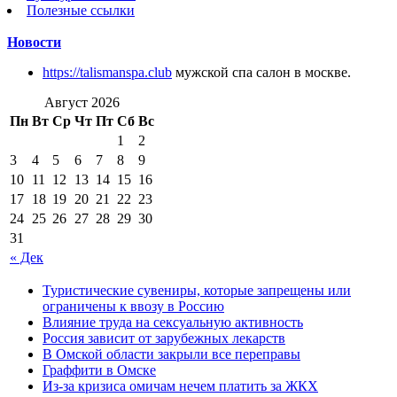
Полезные ссылки
Новости
https://talismanspa.club
мужской спа салон в москве.
Август 2026
Пн
Вт
Ср
Чт
Пт
Сб
Вс
1
2
3
4
5
6
7
8
9
10
11
12
13
14
15
16
17
18
19
20
21
22
23
24
25
26
27
28
29
30
31
« Дек
Туристические сувениры, которые запрещены или
ограничены к ввозу в Россию
Влияние труда на сексуальную активность
Россия зависит от зарубежных лекарств
В Омской области закрыли все переправы
Граффити в Омске
Из-за кризиса омичам нечем платить за ЖКХ