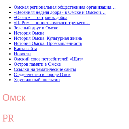
Омская региональная общественная организация…
«Весенняя неделя добра» в Омске и Омской…
«Оазис» — островок добра
«ПаРи» — юность омского третьего…
Зеленый друг в Омске
История Омска
История Омска. Культурная жизнь
История Омска. Промышленность
Карта сайта
Новости
Омский союз потребителей «Щит»
Остров памяти в Омске
Ссылки на тематические сайты
Студенчество в городе Омск
Хрустальный апельсин
Омск
PR