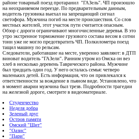
районе товарный поезд протаранил "ГАЗель".
ЧП произошло
на неохраняемом переезде. По предварительным данным,
водитель грузовика выехал на запрещающий сигнал
светофора. Мужчина погиб на месте происшествия. Со слов
местных жителей, этот участок пути считается опасным.
Обзор с дороги ограничивают многочисленные деревья. В это
утро экстренное торможение грузового состава весом в сотни
тонн уже не могло предотвратить ЧП. Полкилометра поезд
тащил машину по рельсам.
Следователи, работавшие на месте, уверенно заявляют: в ДТП
виноват водитель "ГАЗели". Ранним утром из Омска он вез
хлеб в несколько деревень Таврического района. Мужчине
был тридцать один год. У него осталась семья: четверо
маленьких детей. Есть информация, что он привлекался к
ответственности за вождение в пьяном виде. Установлено, что
в момент аварии мужчина был трезв. Подробности трагедии
на железной дороге, смотрите в видеоматериале.
Студенчество
Неделя добра
Зеленый друг
Остров памяти
Омский "Щит"
"Оазис"
"Пари"