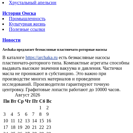
Хрустальный апельсин
История Омска
Промышленность
Культурная жизнь
Полезные ссылки
Новости
Archaka предлагает безмасляные пластинчато-роторные насосы
В каталоге
https://archaka.ru
есть безмасляные насосы
пластинчато-роторного типа. Компактные агрегаты способны
выдавать высокие значения вакуума и давления. Частички
масла не проникают в субстанцию. Это важно при
производстве многих материалов и проведении
исследований. Производители гарантируют точную
центровку. Графитовые лопасти работают до 10000 часов.
Август 2026
Пн
Вт
Ср
Чт
Пт
Сб
Вс
1
2
3
4
5
6
7
8
9
10
11
12
13
14
15
16
17
18
19
20
21
22
23