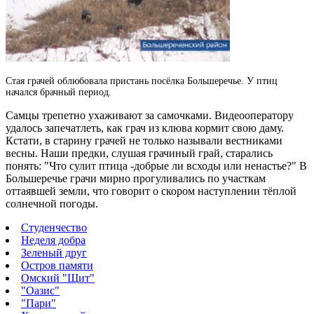
Стая грачей облюбовала пристань посёлка Большеречье. У птиц
начался брачный период.
Самцы трепетно ухаживают за самочками.
Видеооператору
удалось запечатлеть, как грач из клюва кормит свою даму.
Кстати, в старину грачей не только называли вестниками
весны. Наши предки, слушая грачиный грай, старались
понять: "Что сулит птица -добрые ли всходы или ненастье?" В
Большеречье грачи мирно прогуливались по участкам
оттаявшей земли, что говорит о скором наступлении тёплой
солнечной погоды.
Студенчество
Неделя добра
Зеленый друг
Остров памяти
Омский "Щит"
"Оазис"
"Пари"