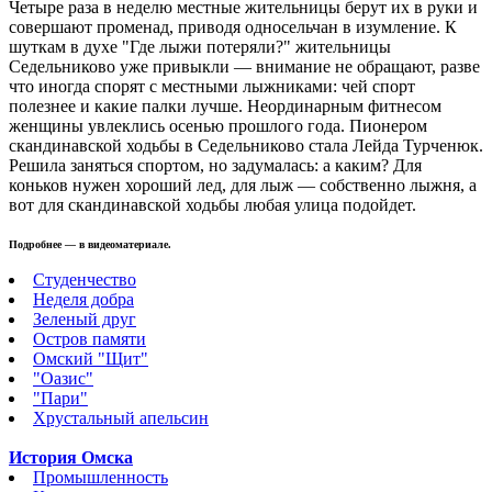
Четыре раза в неделю местные жительницы берут их в руки и
совершают променад, приводя односельчан в изумление.
К
шуткам в духе "Где лыжи потеряли?" жительницы
Седельниково уже привыкли — внимание не обращают, разве
что иногда спорят с местными лыжниками: чей спорт
полезнее и какие палки лучше. Неординарным фитнесом
женщины увлеклись осенью прошлого года. Пионером
скандинавской ходьбы в Седельниково стала Лейда Турченюк.
Решила заняться спортом, но задумалась: а каким? Для
коньков нужен хороший лед, для лыж — собственно лыжня, а
вот для скандинавской ходьбы любая улица подойдет.
Подробнее — в видеоматериале.
Студенчество
Неделя добра
Зеленый друг
Остров памяти
Омский "Щит"
"Оазис"
"Пари"
Хрустальный апельсин
История Омска
Промышленность