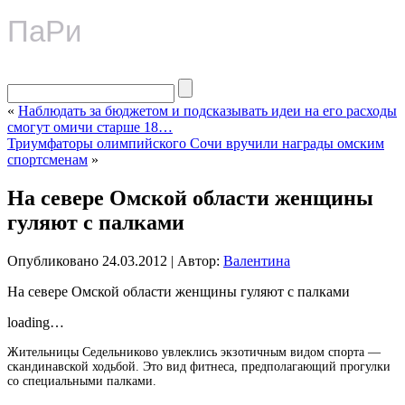
ПаРи
«
Наблюдать за бюджетом и подсказывать идеи на его расходы
смогут омичи старше 18…
Триумфаторы олимпийского Сочи вручили награды омским
спортсменам
»
На севере Омской области женщины
гуляют с палками
Опубликовано
24.03.2012
|
Автор:
Валентина
На севере Омской области женщины гуляют с палками
loading…
Жительницы Седельниково увлеклись экзотичным видом спорта —
скандинавской ходьбой. Это вид фитнеса, предполагающий прогулки
со специальными палками.