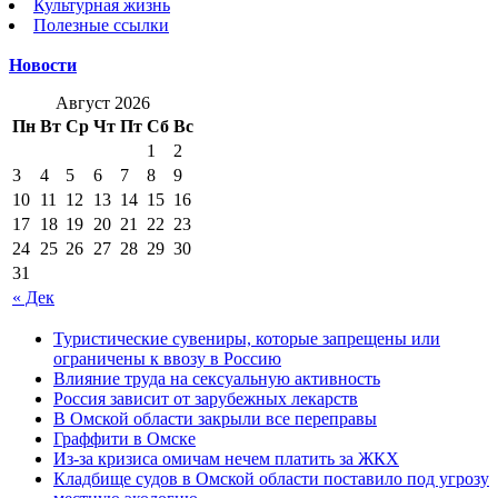
Культурная жизнь
Полезные ссылки
Новости
Август 2026
Пн
Вт
Ср
Чт
Пт
Сб
Вс
1
2
3
4
5
6
7
8
9
10
11
12
13
14
15
16
17
18
19
20
21
22
23
24
25
26
27
28
29
30
31
« Дек
Туристические сувениры, которые запрещены или
ограничены к ввозу в Россию
Влияние труда на сексуальную активность
Россия зависит от зарубежных лекарств
В Омской области закрыли все переправы
Граффити в Омске
Из-за кризиса омичам нечем платить за ЖКХ
Кладбище судов в Омской области поставило под угрозу