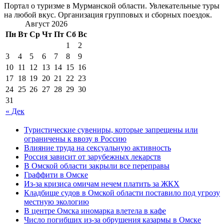
Портал о туризме в Мурманской области. Увлекательные туры
на любой вкус. Организация групповых и сборных поездок.
Август 2026
Пн
Вт
Ср
Чт
Пт
Сб
Вс
1
2
3
4
5
6
7
8
9
10
11
12
13
14
15
16
17
18
19
20
21
22
23
24
25
26
27
28
29
30
31
« Дек
Туристические сувениры, которые запрещены или
ограничены к ввозу в Россию
Влияние труда на сексуальную активность
Россия зависит от зарубежных лекарств
В Омской области закрыли все переправы
Граффити в Омске
Из-за кризиса омичам нечем платить за ЖКХ
Кладбище судов в Омской области поставило под угрозу
местную экологию
В центре Омска иномарка влетела в кафе
Число погибших из-за обрушения казармы в Омске