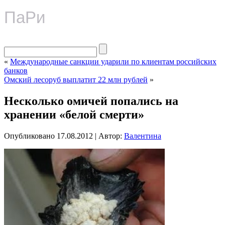
ПаРи
«
Международные санкции ударили по клиентам российских
банков
Омский лесоруб выплатит 22 млн рублей
»
Несколько омичей попались на
хранении «белой смерти»
Опубликовано
17.08.2012
|
Автор:
Валентина