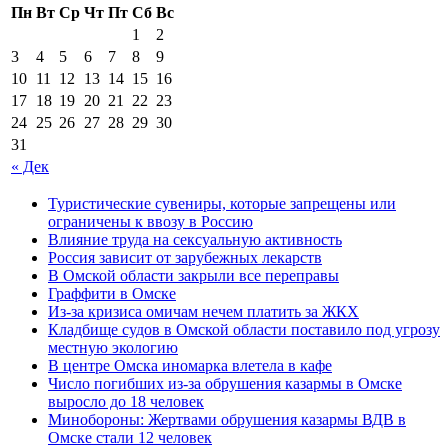
Пн
Вт
Ср
Чт
Пт
Сб
Вс
1
2
3
4
5
6
7
8
9
10
11
12
13
14
15
16
17
18
19
20
21
22
23
24
25
26
27
28
29
30
31
« Дек
Туристические сувениры, которые запрещены или
ограничены к ввозу в Россию
Влияние труда на сексуальную активность
Россия зависит от зарубежных лекарств
В Омской области закрыли все переправы
Граффити в Омске
Из-за кризиса омичам нечем платить за ЖКХ
Кладбище судов в Омской области поставило под угрозу
местную экологию
В центре Омска иномарка влетела в кафе
Число погибших из-за обрушения казармы в Омске
выросло до 18 человек
Минобороны: Жертвами обрушения казармы ВДВ в
Омске стали 12 человек