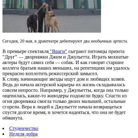
Сегодня, 20 мая, в драмтеатре дебютируют два необычных артиста.
В премьере спектакля
"Враги"
сыграют питомцы приюта
"Друг" — дворняжки Джим и Джульетта.
Играть мохнатые
актеры будут самих себя — собак. И как говорят старшие
коллеги братьев наших меньших, на репетициях им удалось
прекрасно воплотить режиссерский замысел.
К слову, начинающие звезды ищут дом и любящих хозяев.
Ведь до начала актерской карьеры их жизнь складывалась
совсем непросто. Например, у Джульетты, когда она только
ощенилась, какие-то живодеры подожгли будку. Спасти из
огня дворняжка смогла только двоих малышей, остальные
сгорели. Вера в людей к Джульетте начала возвращаться
спустя долгое время, и хочется надеяться, что она не будет
обманута.
Студенчество
Неделя добра