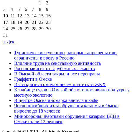
1
2
3
4
5
6
7
8
9
10
11
12
13
14
15
16
17
18
19
20
21
22
23
24
25
26
27
28
29
30
31
« Дек
Туристические сувениры, которые запрещены или
ограничены к ввозу в Россию
Влияние труда на сексуальную активность
Россия зависит от зарубежных лекарств
В Омской области закрыли все переправы
Граффити в Омске
Из-за кризиса омичам нечем платить за ЖКХ
Кладбище судов в Омской области поставило под угрозу
местную экологию
В центре Омска иномарка влетела в кафе
Число погибших из-за обрушения казармы в Омске
выросло до 18 человек
Минобороны: Жертвами обрушения казармы ВДВ в
Омске стали 12 человек
Copyright © [2010]. All Rights Reserved.