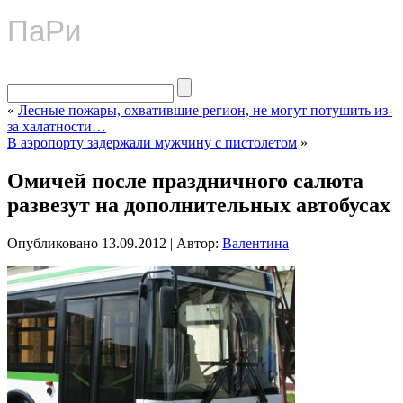
ПаРи
«
Лесные пожары, охватившие регион, не могут потушить из-
за халатности…
В аэропорту задержали мужчину с пистолетом
»
Омичей после праздничного салюта
развезут на дополнительных автобусах
Опубликовано
13.09.2012
|
Автор:
Валентина