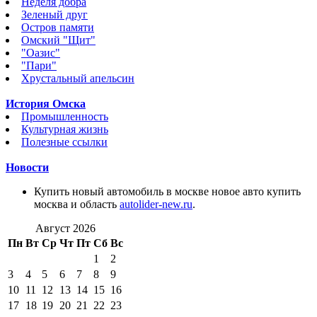
Неделя добра
Зеленый друг
Остров памяти
Омский "Щит"
"Оазис"
"Пари"
Хрустальный апельсин
История Омска
Промышленность
Культурная жизнь
Полезные ссылки
Новости
Купить новый автомобиль в москве новое авто купить
москва и область
autolider-new.ru
.
Август 2026
Пн
Вт
Ср
Чт
Пт
Сб
Вс
1
2
3
4
5
6
7
8
9
10
11
12
13
14
15
16
17
18
19
20
21
22
23