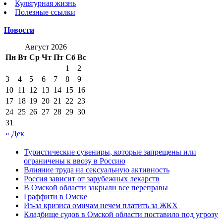
Культурная жизнь
Полезные ссылки
Новости
Август 2026
Пн
Вт
Ср
Чт
Пт
Сб
Вс
1
2
3
4
5
6
7
8
9
10
11
12
13
14
15
16
17
18
19
20
21
22
23
24
25
26
27
28
29
30
31
« Дек
Туристические сувениры, которые запрещены или
ограничены к ввозу в Россию
Влияние труда на сексуальную активность
Россия зависит от зарубежных лекарств
В Омской области закрыли все переправы
Граффити в Омске
Из-за кризиса омичам нечем платить за ЖКХ
Кладбище судов в Омской области поставило под угрозу