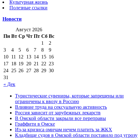
Культурная жизнь
Полезные ссылки
Новости
Август 2026
Пн
Вт
Ср
Чт
Пт
Сб
Вс
1
2
3
4
5
6
7
8
9
10
11
12
13
14
15
16
17
18
19
20
21
22
23
24
25
26
27
28
29
30
31
« Дек
Туристические сувениры, которые запрещены или
ограничены к ввозу в Россию
Влияние труда на сексуальную активность
Россия зависит от зарубежных лекарств
В Омской области закрыли все переправы
Граффити в Омске
Из-за кризиса омичам нечем платить за ЖКХ
Кладбище судов в Омской области поставило под угрозу