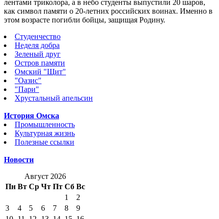
лентами триколора, а в небо студенты выпустили 20 шаров,
как символ памяти о 20-летних российских воинах. Именно в
этом возрасте погибли бойцы, защищая Родину.
Студенчество
Неделя добра
Зеленый друг
Остров памяти
Омский "Щит"
"Оазис"
"Пари"
Хрустальный апельсин
История Омска
Промышленность
Культурная жизнь
Полезные ссылки
Новости
Август 2026
Пн
Вт
Ср
Чт
Пт
Сб
Вс
1
2
3
4
5
6
7
8
9
10
11
12
13
14
15
16