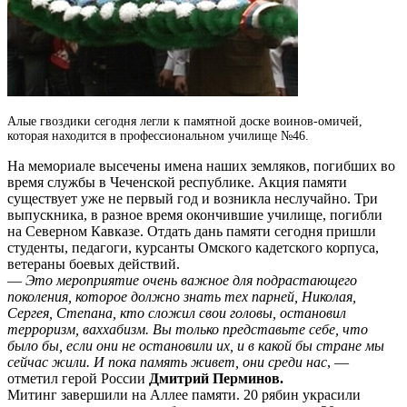
Алые гвоздики сегодня легли к памятной доске воинов-омичей,
которая находится в профессиональном училище №46.
На мемориале высечены имена наших земляков, погибших во
время службы в Чеченской республике. Акция памяти
существует уже не первый год и возникла неслучайно. Три
выпускника, в разное время окончившие училище, погибли
на Северном Кавказе. Отдать дань памяти сегодня пришли
студенты, педагоги, курсанты Омского кадетского корпуса,
ветераны боевых действий.
—
Это мероприятие очень важное для подрастающего
поколения, которое должно знать тех парней, Николая,
Сергея, Степана, кто сложил свои головы, остановил
терроризм, ваххабизм. Вы только представьте себе, что
было бы, если они не остановили их, и в какой бы стране мы
сейчас жили. И пока память живет, они среди нас
, —
отметил герой России
Дмитрий Перминов.
Митинг завершили на Аллее памяти. 20 рябин украсили