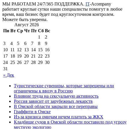
МЫ РАБОТАЕМ 24/7/365 ПОДДЕРЖКА.
IT
-Acompany
работает круглые сутки наши специалисты помогут в любое
время, ваш бизнес будет под круглосуточном контролем.
Можете быть уверены.
Август 2026
Пн
Вт
Ср
Чт
Пт
Сб
Вс
1
2
3
4
5
6
7
8
9
10
11
12
13
14
15
16
17
18
19
20
21
22
23
24
25
26
27
28
29
30
31
« Дек
Туристические сувениры, которые запрещены или
ограничены к ввозу в Россию
Влияние труда на сексуальную активность
Россия зависит от зарубежных лекарств
В Омской области закрыли все переправы
Граффити в Омске
Из-за кризиса омичам нечем платить за ЖКХ
Кладбище судов в Омской области поставило под угрозу
местную экологию