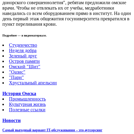
донорского совершеннолетия", ребятам предложили омские
врачи.
Чтобы не отвлекать их от учебы, медработники
наведались со всем оборудованием прямо в институт. На один
день первый этаж общежития госуниверситета превратился в
пункт переливания крови.
Подробнее — в видеоматериале.
Студенчество
Неделя добра
Зеленый друг
Остров памяти
Омский "Щит"
"Оазис"
"Пари"
Хрустальный апельсин
История Омска
Промышленность
Культурная жизнь
Полезные ссылки
Новости
Самый выгодный вариант IT-обслуживания – это аутсорсинг