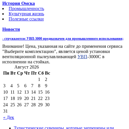
История Омска
Промышленность
Культурная жизнь
Полезные ссылки
Новости
- стружкоотсос УВП-3000 предназначен для промышленного использования;
Внимание! Цена, указанная на сайте до применения сервиса
"Выберите комплектацию", является ценой установки
вентиляционной пылеулавливающей
УВП
-3000С в
исполнении на стойках.
Август 2026
Пн
Вт
Ср
Чт
Пт
Сб
Вс
1
2
3
4
5
6
7
8
9
10
11
12
13
14
15
16
17
18
19
20
21
22
23
24
25
26
27
28
29
30
31
« Дек
Туристические сувениры, которые запрещены или