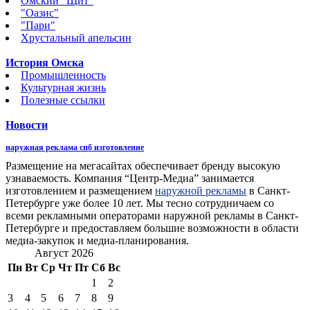
Омский "Щит"
"Оазис"
"Пари"
Хрустальный апельсин
История Омска
Промышленность
Культурная жизнь
Полезные ссылки
Новости
наружная реклама спб изготовление
Размещение на мегасайтах обеспечивает бренду высокую
узнаваемость. Компания “Центр-Медиа” занимается
изготовлением и размещением
наружной рекламы
в Санкт-
Петербурге уже более 10 лет. Мы тесно сотрудничаем со
всеми рекламными операторами наружной рекламы в Санкт-
Петербурге и предоставляем большие возможности в области
медиа-закупок и медиа-планирования.
Август 2026
Пн
Вт
Ср
Чт
Пт
Сб
Вс
1
2
3
4
5
6
7
8
9