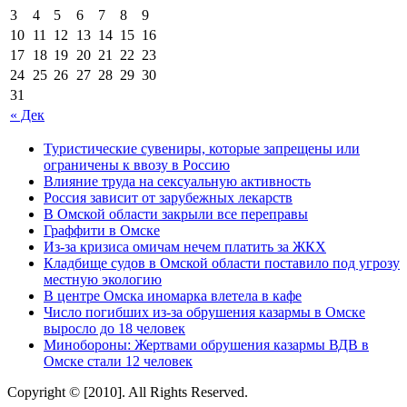
3
4
5
6
7
8
9
10
11
12
13
14
15
16
17
18
19
20
21
22
23
24
25
26
27
28
29
30
31
« Дек
Туристические сувениры, которые запрещены или
ограничены к ввозу в Россию
Влияние труда на сексуальную активность
Россия зависит от зарубежных лекарств
В Омской области закрыли все переправы
Граффити в Омске
Из-за кризиса омичам нечем платить за ЖКХ
Кладбище судов в Омской области поставило под угрозу
местную экологию
В центре Омска иномарка влетела в кафе
Число погибших из-за обрушения казармы в Омске
выросло до 18 человек
Минобороны: Жертвами обрушения казармы ВДВ в
Омске стали 12 человек
Copyright © [2010]. All Rights Reserved.