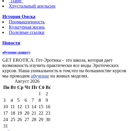
"Пари"
Хрустальный апельсин
История Омска
Промышленность
Культурная жизнь
Полезные ссылки
Новости
обучение сквирту
GET EROTICA. Гет-Эротика – это школа, которая дает
возможность изучить практически все виды Эротических
курсов. Наша уникальность в том,что на большинстве курсов
мы проводим
обучение
на живых моделях.
Август 2026
Пн
Вт
Ср
Чт
Пт
Сб
Вс
1
2
3
4
5
6
7
8
9
10
11
12
13
14
15
16
17
18
19
20
21
22
23
24
25
26
27
28
29
30
31