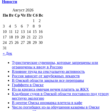
Новости
Август 2026
Пн
Вт
Ср
Чт
Пт
Сб
Вс
1
2
3
4
5
6
7
8
9
10
11
12
13
14
15
16
17
18
19
20
21
22
23
24
25
26
27
28
29
30
31
« Дек
Туристические сувениры, которые запрещены или
ограничены к ввозу в Россию
Влияние труда на сексуальную активность
Россия зависит от зарубежных лекарств
В Омской области закрыли все переправы
Граффити в Омске
Из-за кризиса омичам нечем платить за ЖКХ
Кладбище судов в Омской области поставило под угрозу
местную экологию
В центре Омска иномарка влетела в кафе
Число погибших из-за обрушения казармы в Омске