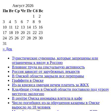
Август 2026
Пн
Вт
Ср
Чт
Пт
Сб
Вс
1
2
3
4
5
6
7
8
9
10
11
12
13
14
15
16
17
18
19
20
21
22
23
24
25
26
27
28
29
30
31
« Дек
Туристические сувениры, которые запрещены или
ограничены к ввозу в Россию
Влияние труда на сексуальную активность
Россия зависит от зарубежных лекарств
В Омской области закрыли все переправы
Граффити в Омске
Из-за кризиса омичам нечем платить за ЖКХ
Кладбище судов в Омской области поставило под угрозу
местную экологию
В центре Омска иномарка влетела в кафе
Число погибших из-за обрушения казармы в Омске
выросло до 18 человек