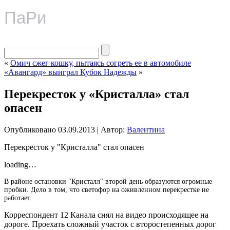
ПаРи
«
Омич сжег кошку, пытаясь согреть ее в автомобиле
«Авангард» выиграл Кубок Надежды
»
Перекресток у «Кристалла» стал
опасен
Опубликовано
03.09.2013
|
Автор:
Валентина
Перекресток у "Кристалла" стал опасен
loading…
В районе остановки "Кристалл" второй день образуются огромные
пробки. Дело в том, что светофор на оживленном перекрестке не
работает.
Корреспондент 12 Канала снял на видео происходящее на
дороге.
Проехать сложный участок с второстепенных дорог