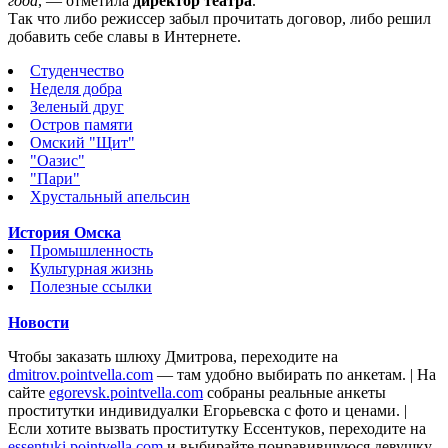
года
, — отметила
директор театра
.
Так что либо режиссер забыл прочитать договор, либо решил
добавить себе славы в Интернете.
Студенчество
Неделя добра
Зеленый друг
Остров памяти
Омский "Щит"
"Оазис"
"Пари"
Хрустальный апельсин
История Омска
Промышленность
Культурная жизнь
Полезные ссылки
Новости
Чтобы заказать шлюху Дмитрова, переходите на
dmitrov.pointvella.com
— там удобно выбирать по анкетам. | На
сайте
egorevsk.pointvella.com
собраны реальные анкеты
проститутки индивидуалки Егорьевска с фото и ценами. |
Если хотите вызвать проститутку Ессентуков, переходите на
essentuki.pointvella.com
и выбирайте понравившуюся девушку.