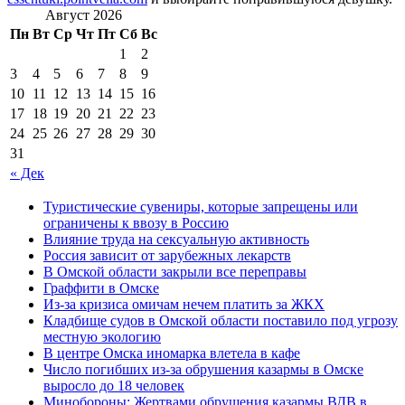
Август 2026
Пн
Вт
Ср
Чт
Пт
Сб
Вс
1
2
3
4
5
6
7
8
9
10
11
12
13
14
15
16
17
18
19
20
21
22
23
24
25
26
27
28
29
30
31
« Дек
Туристические сувениры, которые запрещены или
ограничены к ввозу в Россию
Влияние труда на сексуальную активность
Россия зависит от зарубежных лекарств
В Омской области закрыли все переправы
Граффити в Омске
Из-за кризиса омичам нечем платить за ЖКХ
Кладбище судов в Омской области поставило под угрозу
местную экологию
В центре Омска иномарка влетела в кафе
Число погибших из-за обрушения казармы в Омске
выросло до 18 человек
Минобороны: Жертвами обрушения казармы ВДВ в