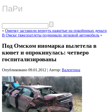
ПаРи
«
Омичку заставили вернуть нажитые на покойниках деньги
В Омске тяжелоатлеты поднимали легковой автомобиль
»
Под Омском иномарка вылетела в
кювет и опрокинулась: четверо
госпитализированы
Опубликовано
09.01.2012
|
Автор:
Валентина