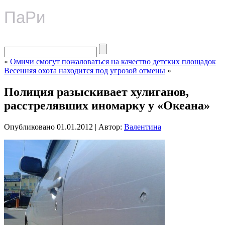
ПаРи
«
Омичи смогут пожаловаться на качество детских площадок
Весенняя охота находится под угрозой отмены
»
Полиция разыскивает хулиганов,
расстрелявших иномарку у «Океана»
Опубликовано
01.01.2012
|
Автор:
Валентина