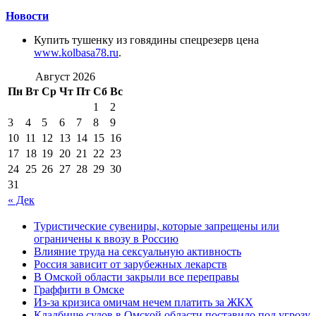
Новости
Купить тушенку из говядины спецрезерв цена
www.kolbasa78.ru
.
Август 2026
Пн
Вт
Ср
Чт
Пт
Сб
Вс
1
2
3
4
5
6
7
8
9
10
11
12
13
14
15
16
17
18
19
20
21
22
23
24
25
26
27
28
29
30
31
« Дек
Туристические сувениры, которые запрещены или
ограничены к ввозу в Россию
Влияние труда на сексуальную активность
Россия зависит от зарубежных лекарств
В Омской области закрыли все переправы
Граффити в Омске
Из-за кризиса омичам нечем платить за ЖКХ
Кладбище судов в Омской области поставило под угрозу