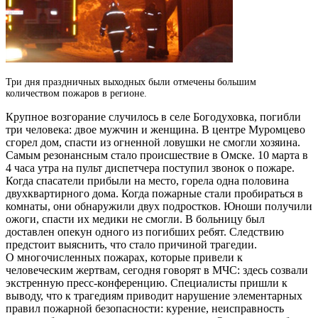
Три дня праздничных выходных были отмечены большим
количеством пожаров в регионе.
Крупное возгорание случилось в селе Богодуховка, погибли
три человека: двое мужчин и женщина. В центре Муромцево
сгорел дом, спасти из огненной ловушки не смогли хозяина.
Самым резонансным стало происшествие в Омске. 10 марта в
4 часа утра на пульт диспетчера поступил звонок о пожаре.
Когда спасатели прибыли на место, горела одна половина
двухквартирного дома. Когда пожарные стали пробираться в
комнаты, они обнаружили двух подростков. Юноши получили
ожоги, спасти их медики не смогли. В больницу был
доставлен опекун одного из погибших ребят. Следствию
предстоит выяснить, что стало причиной трагедии.
О многочисленных пожарах, которые привели к
человеческим жертвам, сегодня говорят в МЧС: здесь созвали
экстренную пресс-конференцию. Специалисты пришли к
выводу, что к трагедиям приводит нарушение элементарных
правил пожарной безопасности: курение, неисправность