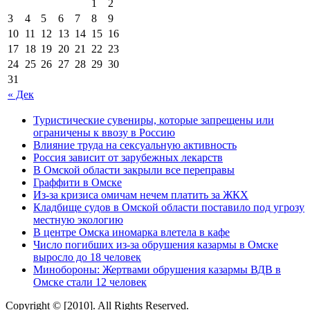
1
2
3
4
5
6
7
8
9
10
11
12
13
14
15
16
17
18
19
20
21
22
23
24
25
26
27
28
29
30
31
« Дек
Туристические сувениры, которые запрещены или
ограничены к ввозу в Россию
Влияние труда на сексуальную активность
Россия зависит от зарубежных лекарств
В Омской области закрыли все переправы
Граффити в Омске
Из-за кризиса омичам нечем платить за ЖКХ
Кладбище судов в Омской области поставило под угрозу
местную экологию
В центре Омска иномарка влетела в кафе
Число погибших из-за обрушения казармы в Омске
выросло до 18 человек
Минобороны: Жертвами обрушения казармы ВДВ в
Омске стали 12 человек
Copyright © [2010]. All Rights Reserved.