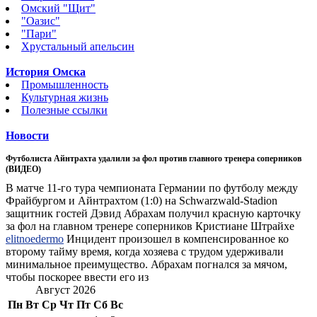
Омский "Щит"
"Оазис"
"Пари"
Хрустальный апельсин
История Омска
Промышленность
Культурная жизнь
Полезные ссылки
Новости
Футболиста Айнтрахта удалили за фол против главного тренера соперников
(ВИДЕО)
В матче 11-го тура чемпионата Германии по футболу между
Фрайбургом и Айнтрахтом (1:0) на Schwarzwald-Stadion
защитник гостей Дэвид Абрахам получил красную карточку
за фол на главном тренере соперников Кристиане Штрайхе
elitnoedermo
Инцидент произошел в компенсированное ко
второму тайму время, когда хозяева с трудом удерживали
минимальное преимущество. Абрахам погнался за мячом,
чтобы поскорее ввести его из
Август 2026
Пн
Вт
Ср
Чт
Пт
Сб
Вс