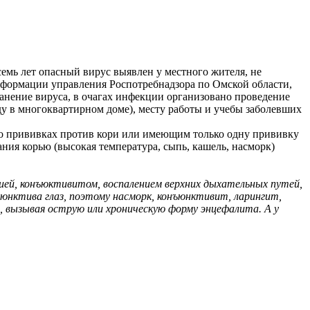
емь лет опасный вирус выявлен у местного жителя, не
информации управления Роспотребнадзора по Омской области,
ранение вируса, в очагах инфекции организовано проведение
у в многоквартирном доме), месту работы и учебы заболевших
 о прививках против кори или имеющим только одну прививку
ания корью (высокая температура, сыпь, кашель, насморк)
ей, конъюктивитом, воспалением верхних дыхательных путей,
юнктива глаз, поэтому насморк, конъюнктивит, ларингит,
, вызывая острую или хроническую форму энцефалита. А у