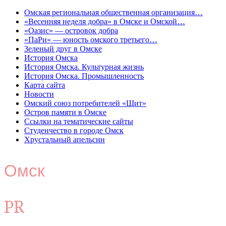
Омская региональная общественная организация…
«Весенняя неделя добра» в Омске и Омской…
«Оазис» — островок добра
«ПаРи» — юность омского третьего…
Зеленый друг в Омске
История Омска
История Омска. Культурная жизнь
История Омска. Промышленность
Карта сайта
Новости
Омский союз потребителей «Щит»
Остров памяти в Омске
Ссылки на тематические сайты
Студенчество в городе Омск
Хрустальный апельсин
Омск
PR