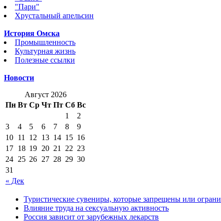
"Пари"
Хрустальный апельсин
История Омска
Промышленность
Культурная жизнь
Полезные ссылки
Новости
Август 2026
Пн
Вт
Ср
Чт
Пт
Сб
Вс
1
2
3
4
5
6
7
8
9
10
11
12
13
14
15
16
17
18
19
20
21
22
23
24
25
26
27
28
29
30
31
« Дек
Туристические сувениры, которые запрещены или ограни
Влияние труда на сексуальную активность
Россия зависит от зарубежных лекарств