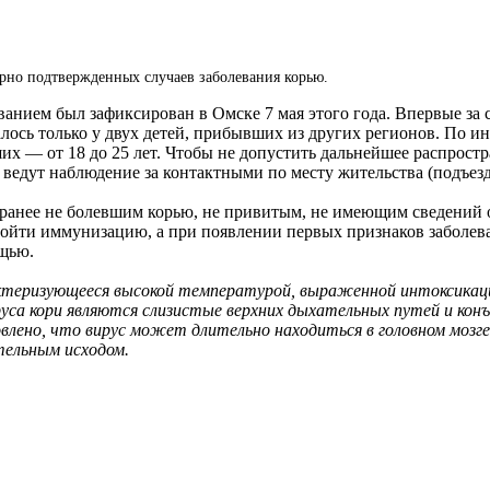
орно подтвержденных случаев заболевания корью.
анием был зафиксирован в Омске 7 мая этого года. Впервые за с
алось только у двух детей, прибывших из других регионов. По 
ших — от 18 до 25 лет. Чтобы не допустить дальнейшее распрост
едут наблюдение за контактными по месту жительства (подъезд
 ранее не болевшим корью, не привитым, не имеющим сведений
 пройти иммунизацию, а при появлении первых признаков заболев
ощью.
актеризующееся высокой температурой, выраженной интоксикаци
са кори являются слизистые верхних дыхательных путей и конъ
влено, что вирус может длительно находиться в головном мозге
тельным исходом.