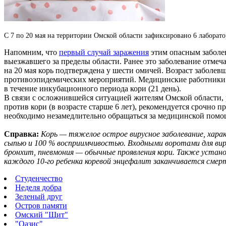
С 7 по 20 мая на территории Омской области зафиксировано 6 лаборат
Напомним, что
первый случай заражения
этим опасным заболев
выезжавшего за пределы области. Ранее это заболевание отмеч
на 20 мая корь подтверждена у шести омичей. Возраст заболев
противоэпидемических мероприятий. Медицинские работники в
в течение инкубационного периода кори (21 день).
В связи с осложнившейся ситуацией жителям Омской области,
против кори (в возрасте старше 6 лет), рекомендуется срочно
необходимо незамедлительно обращаться за медицинской пом
Справка:
Корь — тяжелое острое вирусное заболевание, хар
сыпью и 100 % восприимчивостью. Входными воротами для виру
бронхит, пневмония — обычные проявления кори. Также устано
каждого 10-го ребенка коревой энцефалит заканчивается смер
Студенчество
Неделя добра
Зеленый друг
Остров памяти
Омский "Щит"
"Оазис"