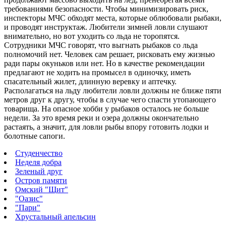
требованиями безопасности.
Чтобы минимизировать риск,
инспекторы МЧС обходят места, которые облюбовали рыбаки,
и проводят инструктаж. Любители зимней ловли слушают
внимательно, но вот уходить со льда не торопятся.
Сотрудники МЧС говорят, что выгнать рыбаков со льда
полномочий нет. Человек сам решает, рисковать ему жизнью
ради пары окуньков или нет. Но в качестве рекомендации
предлагают не ходить на промысел в одиночку, иметь
спасательный жилет, длинную веревку и аптечку.
Располагаться на льду любители ловли должны не ближе пяти
метров друг к другу, чтобы в случае чего спасти утопающего
товарища. На опасное хобби у рыбаков осталось не больше
недели. За это время реки и озера должны окончательно
растаять, а значит, для ловли рыбы впору готовить лодки и
болотные сапоги.
Студенчество
Неделя добра
Зеленый друг
Остров памяти
Омский "Щит"
"Оазис"
"Пари"
Хрустальный апельсин