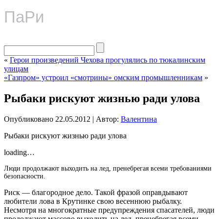
ПаРи
«
Герои произведений Чехова прогулялись по тюкалинским
улицам
«Газпром» устроил «смотрины» омским промышленникам
»
Рыбаки рискуют жизнью ради улова
Опубликовано
22.05.2012
|
Автор:
Валентина
Рыбаки рискуют жизнью ради улова
loading…
Люди продолжают выходить на лед, пренебрегая всеми требованиями
безопасности.
Риск — благородное дело. Такой фразой оправдывают
любители лова в Крутинке свою весеннюю рыбалку.
Несмотря на многократные предупреждения спасателей, люди
продолжают массово выходить на лед, пренебрегая всеми