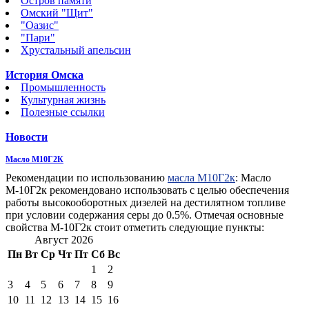
Остров памяти
Омский "Щит"
"Оазис"
"Пари"
Хрустальный апельсин
История Омска
Промышленность
Культурная жизнь
Полезные ссылки
Новости
Масло М10Г2К
Рекомендации по использованию
масла М10Г2к
: Масло
М-10Г2к рекомендовано использовать с целью обеспечения
работы высокооборотных дизелей на дестилятном топливе
при условии содержания серы до 0.5%. Отмечая основные
свойства М-10Г2к стоит отметить следующие пункты:
Август 2026
Пн
Вт
Ср
Чт
Пт
Сб
Вс
1
2
3
4
5
6
7
8
9
10
11
12
13
14
15
16