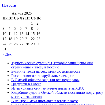
Новости
Август 2026
Пн
Вт
Ср
Чт
Пт
Сб
Вс
1
2
3
4
5
6
7
8
9
10
11
12
13
14
15
16
17
18
19
20
21
22
23
24
25
26
27
28
29
30
31
« Дек
Туристические сувениры, которые запрещены или
ограничены к ввозу в Россию
Влияние труда на сексуальную активность
Россия зависит от зарубежных лекарств
В Омской области закрыли все переправы
Граффити в Омске
Из-за кризиса омичам нечем платить за ЖКХ
Кладбище судов в Омской области поставило под угрозу
местную экологию
В центре Омска иномарка влетела в кафе