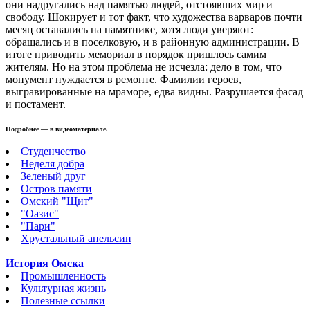
они надругались над памятью людей, отстоявших мир и
свободу.
Шокирует и тот факт, что художества варваров почти
месяц оставались на памятнике, хотя люди уверяют:
обращались и в поселковую, и в районную администрации. В
итоге приводить мемориал в порядок пришлось самим
жителям. Но на этом проблема не исчезла: дело в том, что
монумент нуждается в ремонте. Фамилии героев,
выгравированные на мраморе, едва видны. Разрушается фасад
и постамент.
Подробнее — в видеоматериале.
Студенчество
Неделя добра
Зеленый друг
Остров памяти
Омский "Щит"
"Оазис"
"Пари"
Хрустальный апельсин
История Омска
Промышленность
Культурная жизнь
Полезные ссылки