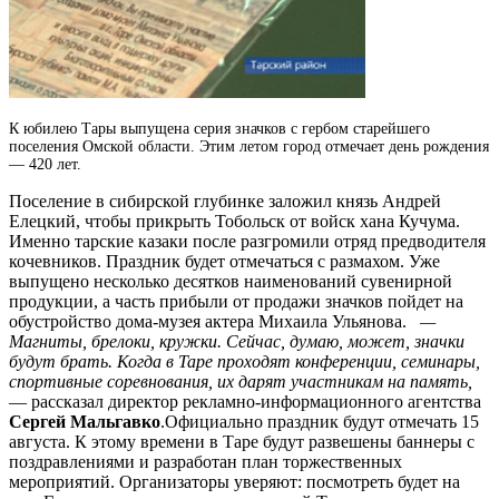
К юбилею Тары выпущена серия значков с гербом старейшего
поселения Омской области.
Этим летом город отмечает день рождения
— 420 лет.
Поселение в сибирской глубинке заложил князь Андрей
Елецкий, чтобы прикрыть Тобольск от войск хана Кучума.
Именно тарские казаки после разгромили отряд предводителя
кочевников. Праздник будет отмечаться с размахом. Уже
выпущено несколько десятков наименований сувенирной
продукции, а часть прибыли от продажи значков пойдет на
обустройство дома-музея актера Михаила Ульянова.
—
Магниты, брелоки, кружки. Сейчас, думаю, может, значки
будут брать. Когда в Таре проходят конференции, семинары,
спортивные соревнования, их дарят участникам на память,
— рассказал директор рекламно-информационного агентства
Сергей Мальгавко
.Официально праздник будут отмечать 15
августа. К этому времени в Таре будут развешены баннеры с
поздравлениями и разработан план торжественных
мероприятий. Организаторы уверяют: посмотреть будет на