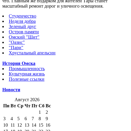
что. Главным же подарком для жителей Тары станет
масштабный ремонт дорог и уличного освещения.
Студенчество
Неделя добра
Зеленый друг
Остров памяти
Омский "Щит"
"Оазис"
"Пари"
Хрустальный апельсин
История Омска
Промышленность
Культурная жизнь
Полезные ссылки
Новости
Август 2026
Пн
Вт
Ср
Чт
Пт
Сб
Вс
1
2
3
4
5
6
7
8
9
10
11
12
13
14
15
16