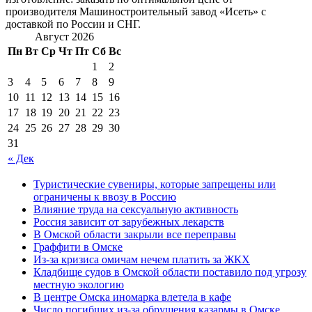
производителя Машиностроительный завод «Исеть» с
доставкой по России и СНГ.
Август 2026
Пн
Вт
Ср
Чт
Пт
Сб
Вс
1
2
3
4
5
6
7
8
9
10
11
12
13
14
15
16
17
18
19
20
21
22
23
24
25
26
27
28
29
30
31
« Дек
Туристические сувениры, которые запрещены или
ограничены к ввозу в Россию
Влияние труда на сексуальную активность
Россия зависит от зарубежных лекарств
В Омской области закрыли все переправы
Граффити в Омске
Из-за кризиса омичам нечем платить за ЖКХ
Кладбище судов в Омской области поставило под угрозу
местную экологию
В центре Омска иномарка влетела в кафе
Число погибших из-за обрушения казармы в Омске