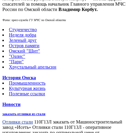
спасателей за помощь начальник Главного управления МЧС
России по Омской области
Владимир Корбут.
Фото: пресс-служба ГУ МЧС по Омской области
Студенчество
Неделя добра
Зеленый друг
Остров памяти
Омский "Щит"
"Оазис"
"Пари"
Хрустальный апельсин
История Омска
Промышленность
Культурная жизнь
Полезные ссылки
Новости
заказать отливки из стали
Отливки стали
110Г13Л заказать от Машиностроительный
завод «Исеть» Отливки стали 110Г13Л - оперативное
изготовление: заказать по оптимальной цене от