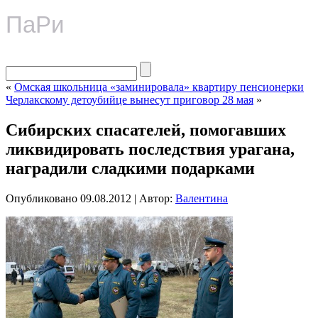
ПаРи
«
Омская школьница «заминировала» квартиру пенсионерки
Черлакскому детоубийце вынесут приговор 28 мая
»
Сибирских спасателей, помогавших
ликвидировать последствия урагана,
наградили сладкими подарками
Опубликовано
09.08.2012
|
Автор:
Валентина