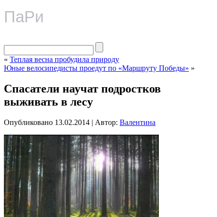
ПаРи
«
Теплая весна пробудила природу
Юные велосипедисты проедут по «Маршруту Победы»
»
Спасатели научат подростков
выживать в лесу
Опубликовано
13.02.2014
|
Автор:
Валентина