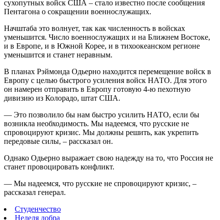
сухопутных войск США – стало известно после сообщения
Пентагона о сокращении военнослужащих.
Начштаба это волнует, так как численность в войсках
уменьшится. Число военнослужащих и на Ближнем Востоке,
и в Европе, и в Южной Корее, и в тихоокеанском регионе
уменьшится и станет неравным.
В планах Рэймонда Одьерно находится перемещение войск в
Европу с целью быстрого усиления войск НАТО. Для этого
он намерен отправить в Европу готовую 4-ю пехотную
дивизию из Колорадо, штат США.
— Это позволило бы нам быстро усилить НАТО, если бы
возникла необходимость. Мы надеемся, что русские не
спровоцируют кризис. Мы должны решить, как укрепить
передовые силы, – рассказал он.
Однако Одьерно выражает свою надежду на то, что Россия не
станет провоцировать конфликт.
— Мы надеемся, что русские не спровоцируют кризис, –
рассказал генерал.
Студенчество
Неделя добра