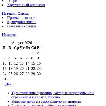
"Пари"
Хрустальный апельсин
История Омска
Промышленность
Культурная жизнь
Полезные ссылки
Новости
Август 2026
Пн
Вт
Ср
Чт
Пт
Сб
Вс
1
2
3
4
5
6
7
8
9
10
11
12
13
14
15
16
17
18
19
20
21
22
23
24
25
26
27
28
29
30
31
« Дек
Туристические сувениры, которые запрещены или
ограничены к ввозу в Россию
Влияние труда на сексуальную активность
Россия зависит от зарубежных лекарств