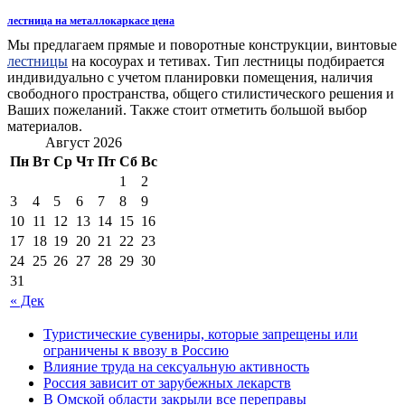
лестница на металлокаркасе цена
Мы предлагаем прямые и поворотные конструкции, винтовые
лестницы
на косоурах и тетивах. Тип лестницы подбирается
индивидуально с учетом планировки помещения, наличия
свободного пространства, общего стилистического решения и
Ваших пожеланий. Также стоит отметить большой выбор
материалов.
Август 2026
Пн
Вт
Ср
Чт
Пт
Сб
Вс
1
2
3
4
5
6
7
8
9
10
11
12
13
14
15
16
17
18
19
20
21
22
23
24
25
26
27
28
29
30
31
« Дек
Туристические сувениры, которые запрещены или
ограничены к ввозу в Россию
Влияние труда на сексуальную активность
Россия зависит от зарубежных лекарств
В Омской области закрыли все переправы