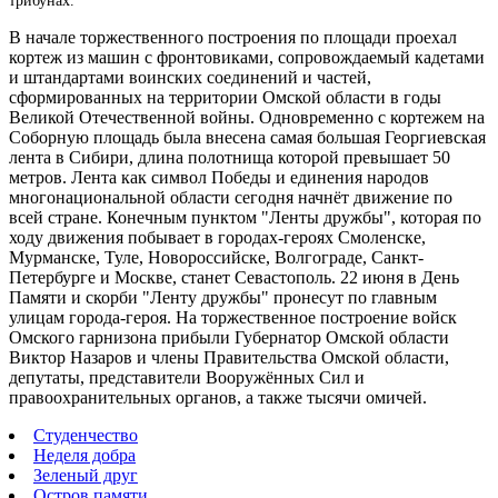
трибунах.
В начале торжественного построения по площади проехал
кортеж из машин с фронтовиками, сопровождаемый кадетами
и штандартами воинских соединений и частей,
сформированных на территории Омской области в годы
Великой Отечественной войны.
Одновременно с кортежем на
Соборную площадь была внесена самая большая Георгиевская
лента в Сибири, длина полотнища которой превышает 50
метров. Лента как символ Победы и единения народов
многонациональной области сегодня начнёт движение по
всей стране. Конечным пунктом "Ленты дружбы", которая по
ходу движения побывает в городах-героях Смоленске,
Мурманске, Туле, Новороссийске, Волгограде, Санкт-
Петербурге и Москве, станет Севастополь. 22 июня в День
Памяти и скорби "Ленту дружбы" пронесут по главным
улицам города-героя. На торжественное построение войск
Омского гарнизона прибыли Губернатор Омской области
Виктор Назаров и члены Правительства Омской области,
депутаты, представители Вооружённых Сил и
правоохранительных органов, а также тысячи омичей.
Студенчество
Неделя добра
Зеленый друг
Остров памяти