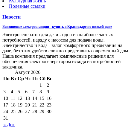
Культурная жизнь
Полезные ссылки
Новости
Бензиновые электростанции - купить в Краснодаре по низкой цене
Электрогенератор для дачи - одна из наиболее частых
потребностей, наряду с насосом для подачи воды.
Электричество и вода - залог комфортного пребывания на
даче, без этих удобств сложно представить современный дом.
Наша компания предлагает комплексные решения для
обеспечения электрогенератором исходя из потребностей
заказчика.
Август 2026
Пн
Вт
Ср
Чт
Пт
Сб
Вс
1
2
3
4
5
6
7
8
9
10
11
12
13
14
15
16
17
18
19
20
21
22
23
24
25
26
27
28
29
30
31
« Дек