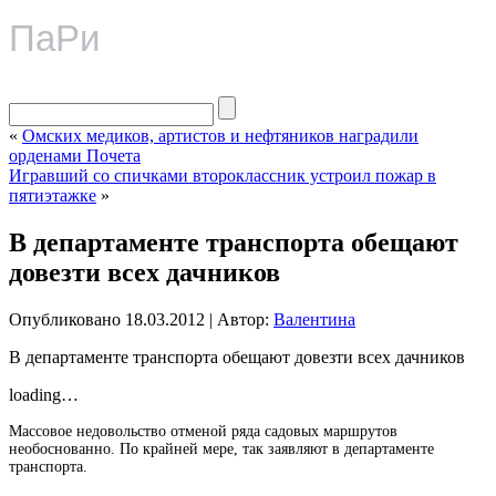
ПаРи
«
Омских медиков, артистов и нефтяников наградили
орденами Почета
Игравший со спичками второклассник устроил пожар в
пятиэтажке
»
В департаменте транспорта обещают
довезти всех дачников
Опубликовано
18.03.2012
|
Автор:
Валентина
В департаменте транспорта обещают довезти всех дачников
loading…
Массовое недовольство отменой ряда садовых маршрутов
необоснованно. По крайней мере, так заявляют в департаменте
транспорта.