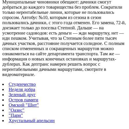
Муниципальные чиновники обещают: дачники смогут
добраться до каждого товарищества без проблем.
Сократили
только нерентабельные линии, которые не пользовались
спросом. Автобус №10, которым из сезона в сезон
пользовались дачники, с этого года отменен. Его замена, 72-й,
доезжает только до поселка Степной. Дальше — на
усмотрение садоводов: есть деньги — жди маршрутку, нет —
иди пешком. Учитывая, что за Степным более пяти тысяч
дачных участков, расстояние получается солидное. С полным
списком отмененных и сокращенных маршрутов можно
ознакомиться на сайте департамента транспорта. Там же —
информация о новых конечных остановках и маршрутах-
дублерах. Как дептранс намерен решить вопрос с
нерентабельными дачными маршрутами, смотрите в
видеоматериале.
Студенчество
Неделя добра
Зеленый друг
Остров памяти
Омский "Щит"
"Оазис"
"Пари"
Хрустальный апельсин