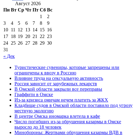
Август 2026
Пн
Вт
Ср
Чт
Пт
Сб
Вс
1
2
3
4
5
6
7
8
9
10
11
12
13
14
15
16
17
18
19
20
21
22
23
24
25
26
27
28
29
30
31
« Дек
Туристические сувениры, которые запрещены или
ограничены к ввозу в Россию
Влияние труда на сексуальную активность
Россия зависит от зарубежных лекарств
В Омской области закрыли все переправы
Граффити в Омске
Из-за кризиса омичам нечем платить за ЖКХ
Кладбище судов в Омской области поставило под угрозу
местную экологию
В центре Омска иномарка влетела в кафе
Число погибших из-за обрушения казармы в Омске
выросло до 18 человек
Минобороны: Жертвами обрушения казармы ВДВ в