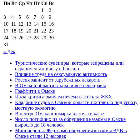
Пн
Вт
Ср
Чт
Пт
Сб
Вс
1
2
3
4
5
6
7
8
9
10
11
12
13
14
15
16
17
18
19
20
21
22
23
24
25
26
27
28
29
30
31
« Дек
Туристические сувениры, которые запрещены или
ограничены к ввозу в Россию
Влияние труда на сексуальную активность
Россия зависит от зарубежных лекарств
В Омской области закрыли все переправы
Граффити в Омске
Из-за кризиса омичам нечем платить за ЖКХ
Кладбище судов в Омской области поставило под угрозу
местную экологию
В центре Омска иномарка влетела в кафе
Число погибших из-за обрушения казармы в Омске
выросло до 18 человек
Минобороны: Жертвами обрушения казармы ВДВ в
Омске стали 12 человек