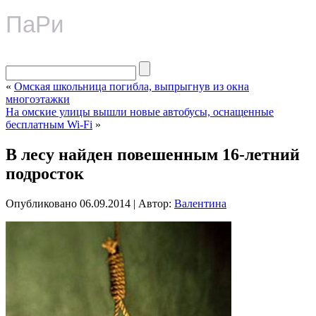
ПаРи
«
Омская школьница погибла, выпрыгнув из окна
многоэтажки
На омские улицы вышли новые автобусы, оснащенные
бесплатным Wi-Fi
»
В лесу найден повешенным 16-летний
подросток
Опубликовано
06.09.2014
|
Автор:
Валентина